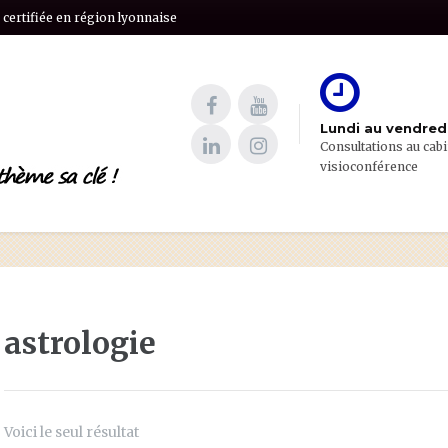
certifiée en région lyonnaise
Lundi au vendredi
Consultations au cabi
visioconférence
astrologie
Voici le seul résultat