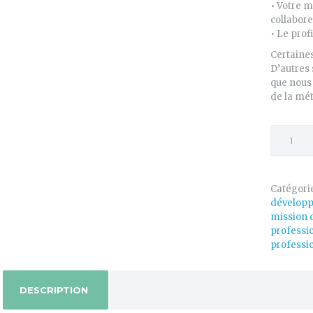
• Votre 
collabore
• Le profi
Certaine
D’autres
que nous 
de la mé
quantité
de
Astrodia
professi
Catégorie
dévelop
mission d
professi
professi
DESCRIPTION