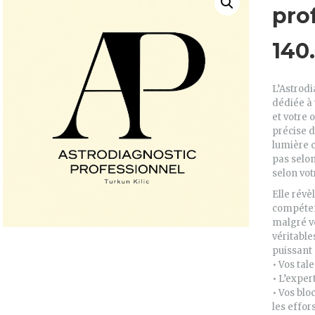
pro
140
L’Astrodi
dédiée à 
et votre 
précise d
lumière c
pas selon
selon vo
Elle révè
compétenc
malgré vo
véritable
puissant
• Vos tale
• L’exper
• Vos bl
les effor