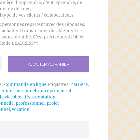
manière d’apprendre, d’entreprendre, de
r et de décider,
l type de vos clients / collaborateurs.
s personnes repartent avec des réponses.
 souhaitent transformer durablement ce
avons identifié. C’est précisément l’objet
thode LEADRESS™.
AJOUTER AU PANIER
gnostic
onnel
 :
Commande en ligne
Étiquettes :
carrière
,
pement personnel
,
entrepreneuriat
,
e vie
,
objectifs
,
orientation
onnelle
,
professionnel
,
projet
onnel
,
vocation