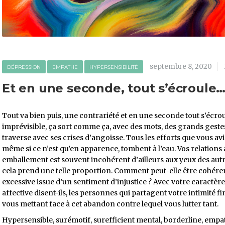
septembre 8, 2020
DÉPRESSION
EMPATHE
HYPERSENSIBILITÉ
Et en une seconde, tout s’écroule
Tout va bien puis, une contrariété et en une seconde tout s’éc
imprévisible, ça sort comme ça, avec des mots, des grands gest
traverse avec ses crises d’angoisse. Tous les efforts que vous av
même si ce n’est qu’en apparence, tombent à l’eau. Vos relations a
emballement est souvent incohérent d’ailleurs aux yeux des au
cela prend une telle proportion. Comment peut-elle être cohéren
excessive issue d’un sentiment d’injustice ? Avec votre caractère
affective disent-ils, les personnes qui partagent votre intimité fi
vous mettant face à cet abandon contre lequel vous lutter tant.
Hypersensible, surémotif, surefficient mental, borderline, empat