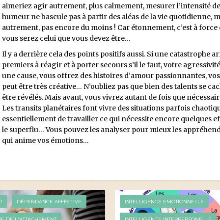
aimeriez agir autrement, plus calmement, mesurer l’intensité de 
humeur ne bascule pas à partir des aléas de la vie quotidienne, 
autrement, pas encore du moins ! Car étonnement, c’est à force de
vous serez celui que vous devez être…
Il y a derrière cela des points positifs aussi. Si une catastrophe 
premiers à réagir et à porter secours s’il le faut, votre agressivité
une cause, vous offrez des histoires d’amour passionnantes, vos a
peut être très créative… N’oubliez pas que bien des talents se ca
être révélés. Mais avant, vous vivrez autant de fois que nécessair
Les transits planétaires font vivre des situations parfois chaot
essentiellement de travailler ce qui nécessite encore quelques ef
le superflu… Vous pouvez les analyser pour mieux les appréhend
qui anime vos émotions…
R
DÉPENDANCE AFFECTIVE
INTELLIGENCE EMOTIONNELLE
IE DE L'ATTACHEMENT
INTELLIGENCE INTERPERSONELLE