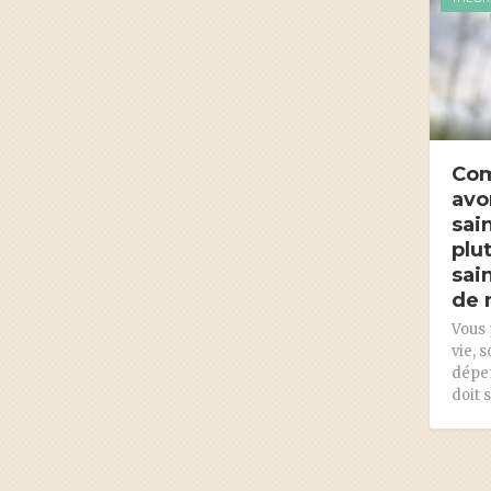
Com
avo
sai
plu
sain
de 
Vous 
vie, 
dépen
doit 