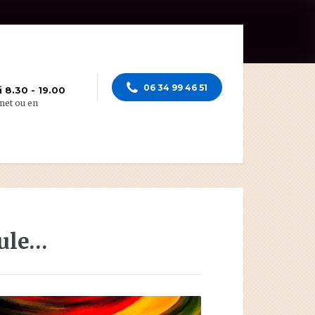
06 34 99 46 51
 8.30 - 19.00
net ou en
oule…